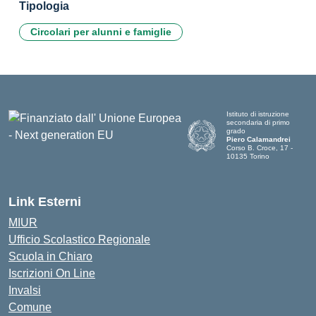
Tipologia
Circolari per alunni e famiglie
Istituto di istruzione
secondaria di primo
grado
Piero Calamandrei
Corso B. Croce, 17 -
10135 Torino
Link Esterni
MIUR
Ufficio Scolastico Regionale
Scuola in Chiaro
Iscrizioni On Line
Invalsi
Comune