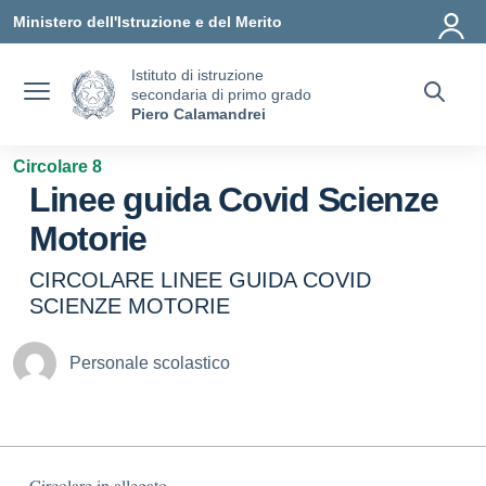
Vai ai contenuti
Vai al menu di navigazione
Vai al footer
Ministero dell'Istruzione e del Merito
Istituto di istruzione
secondaria di primo grado
Piero Calamandrei
Circolare 8
Linee guida Covid Scienze
Motorie
CIRCOLARE LINEE GUIDA COVID
SCIENZE MOTORIE
Personale scolastico
Circolare in allegato