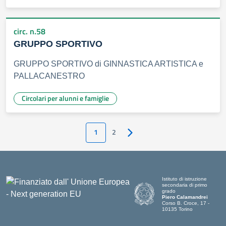
circ. n.58
GRUPPO SPORTIVO
GRUPPO SPORTIVO di GINNASTICA ARTISTICA e
PALLACANESTRO
Circolari per alunni e famiglie
1
2
Pagina successiva
Istituto di istruzione
secondaria di primo
grado
Piero Calamandrei
Corso B. Croce, 17 -
10135 Torino