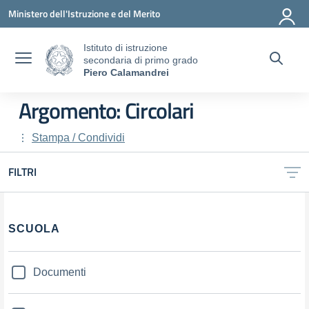
Vai ai contenuti
Vai al menu di navigazione
Vai al footer
Ministero dell'Istruzione e del Merito
Istituto di istruzione
secondaria di primo grado
Piero Calamandrei
Argomento: Circolari
Stampa / Condividi
FILTRI
SCUOLA
Documenti