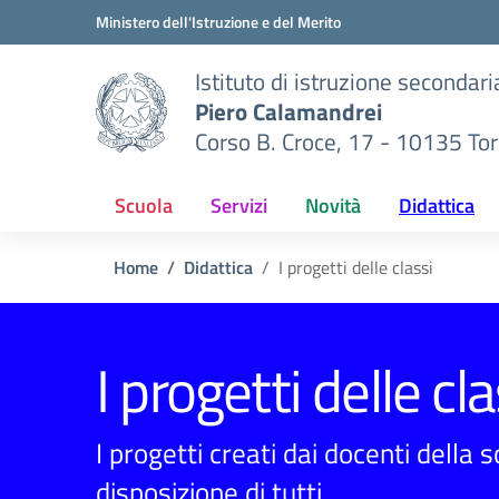
Vai ai contenuti
Vai al menu di navigazione
Vai al footer
Ministero dell'Istruzione e del Merito
Istituto di istruzione secondar
Piero Calamandrei
Corso B. Croce, 17 - 10135 Tor
Scuola
Servizi
Novità
Didattica
Home
Didattica
I progetti delle classi
I progetti delle cla
I progetti creati dai docenti della 
disposizione di tutti.