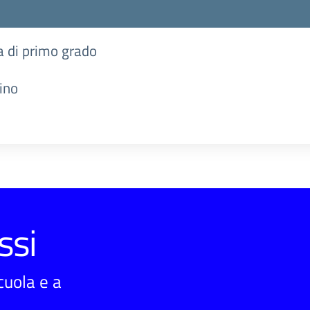
ia di primo grado
ino
ssi
scuola e a