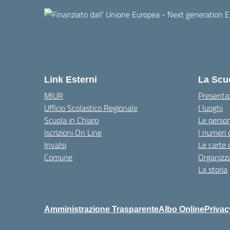
Link Esterni
La Scu
MIUR
Presenta
Ufficio Scolastico Regionale
I luoghi
Scuola in Chiaro
Le perso
Iscrizioni On Line
I numeri 
Invalsi
Le carte 
Comune
Organizz
La storia
Amministrazione Trasparente
Albo Online
Privac