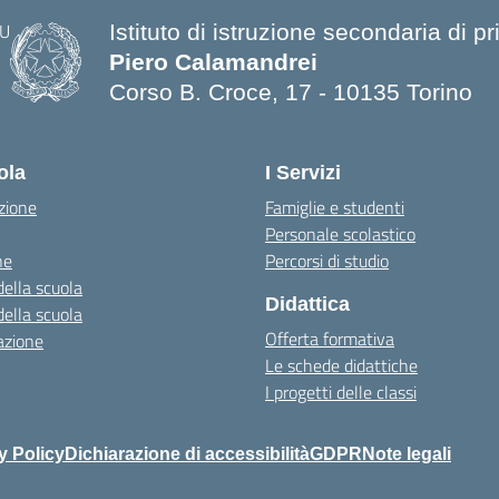
Istituto di istruzione secondaria di p
Piero Calamandrei
Corso B. Croce, 17 - 10135 Torino
ola
I Servizi
zione
Famiglie e studenti
Personale scolastico
ne
Percorsi di studio
della scuola
Didattica
della scuola
Offerta formativa
azione
Le schede didattiche
I progetti delle classi
y Policy
Dichiarazione di accessibilità
GDPR
Note legali