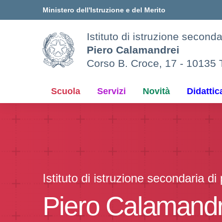
Vai ai contenuti
Vai al menu di navigazione
Vai al footer
Ministero dell'Istruzione e del Merito
Istituto di istruzione second
Piero Calamandrei
Corso B. Croce, 17 - 10135 
Scuola
Servizi
Novità
Didattic
Istituto di istruzione secondaria d
Piero Calamandr