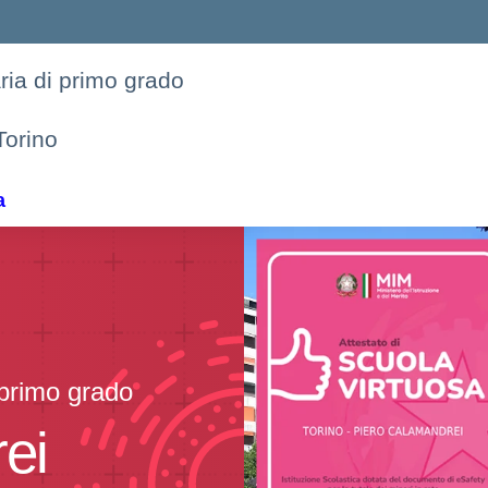
aria di primo grado
Torino
a
i primo grado
ei