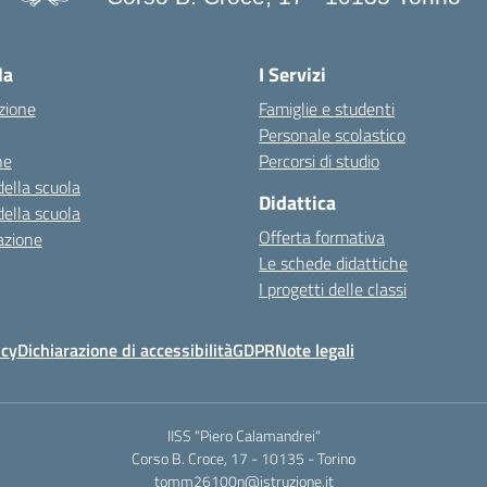
la
I Servizi
zione
Famiglie e studenti
Personale scolastico
ne
Percorsi di studio
della scuola
Didattica
della scuola
Offerta formativa
azione
Le schede didattiche
I progetti delle classi
icy
Dichiarazione di accessibilità
GDPR
Note legali
IISS "Piero Calamandrei"
Corso B. Croce, 17 - 10135 - Torino
tomm26100n@istruzione.it