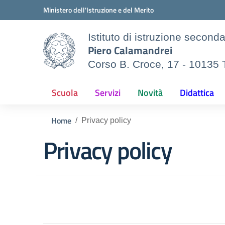
Vai ai contenuti
Vai al menu di navigazione
Vai al footer
Ministero dell'Istruzione e del Merito
Istituto di istruzione second
Piero Calamandrei
Corso B. Croce, 17 - 10135 
Scuola
Servizi
Novità
Didattica
Home
Privacy policy
Privacy policy