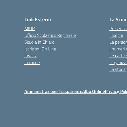
Link Esterni
La Scuo
MIUR
Presenta
Ufficio Scolastico Regionale
I luoghi
Scuola in Chiaro
Le perso
Iscrizioni On Line
I numeri 
Invalsi
Le carte 
Comune
Organizz
La storia
Amministrazione Trasparente
Albo Online
Privacy Pol