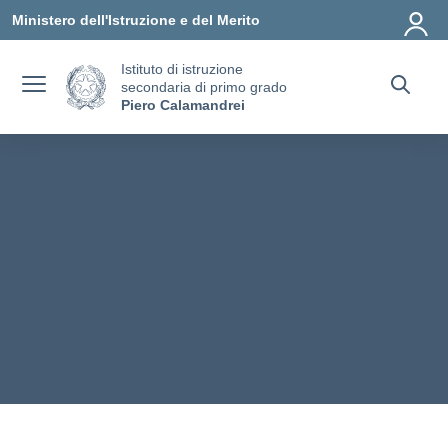
Vai ai contenuti
Vai al menu di navigazione
Vai al footer
Ministero dell'Istruzione e del Merito
Istituto di istruzione
secondaria di primo grado
Piero Calamandrei