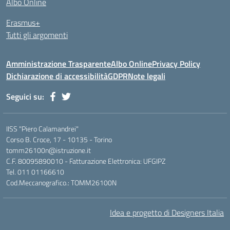
Albo Online
Erasmus+
Tutti gli argomenti
Amministrazione Trasparente
Albo Online
Privacy Policy
Dichiarazione di accessibilità
GDPR
Note legali
Seguici su:
IISS "Piero Calamandrei"
Corso B. Croce, 17 - 10135 - Torino
tomm26100n@istruzione.it
C.F. 80095890010 - Fatturazione Elettronica: UFGIPZ
Tel. 011 01166610
Cod.Meccanografico.: TOMM26100N
Idea e progetto di Designers Italia