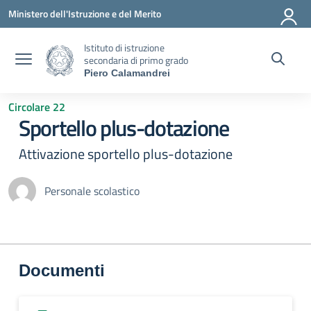
Vai ai contenuti
Vai al menu di navigazione
Vai al footer
Ministero dell'Istruzione e del Merito
Istituto di istruzione
secondaria di primo grado
Piero Calamandrei
Circolare 22
Sportello plus-dotazione
Attivazione sportello plus-dotazione
Personale scolastico
Documenti