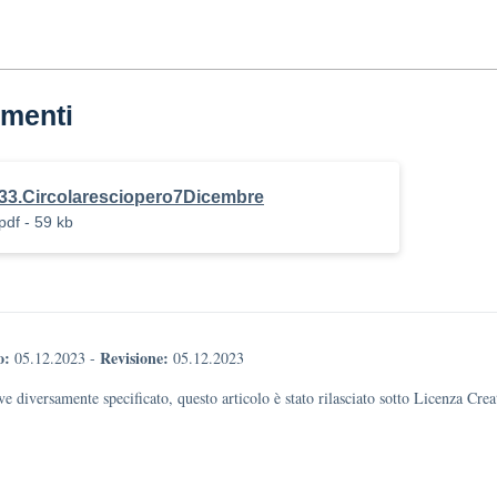
menti
33.Circolaresciopero7Dicembre
pdf - 59 kb
o:
Revisione:
05.12.2023
-
05.12.2023
e diversamente specificato, questo articolo è stato rilasciato sotto Licenza Cr