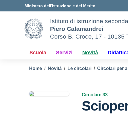
Vai ai contenuti
Vai al menu di navigazione
Vai al footer
Ministero dell'Istruzione e del Merito
Istituto di istruzione second
Piero Calamandrei
Corso B. Croce, 17 - 10135 
Scuola
Servizi
Novità
Didattic
Home
Novità
Le circolari
Circolari per a
Circolare 33
Sciope