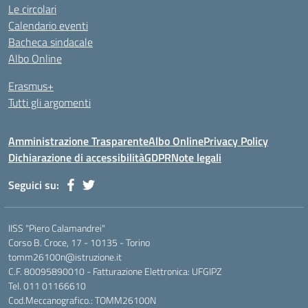
Le circolari
Calendario eventi
Bacheca sindacale
Albo Online
Erasmus+
Tutti gli argomenti
Amministrazione Trasparente
Albo Online
Privacy Policy
Dichiarazione di accessibilità
GDPR
Note legali
Seguici su:
IISS "Piero Calamandrei"
Corso B. Croce, 17 - 10135 - Torino
tomm26100n@istruzione.it
C.F. 80095890010 - Fatturazione Elettronica: UFGIPZ
Tel. 011 01166610
Cod.Meccanografico.: TOMM26100N