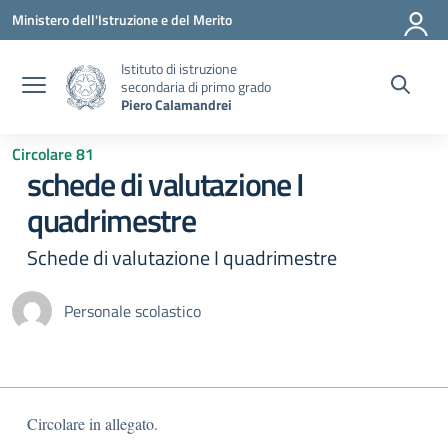
Vai ai contenuti
Vai al menu di navigazione
Vai al footer
Ministero dell'Istruzione e del Merito
Istituto di istruzione
secondaria di primo grado
Piero Calamandrei
Circolare 81
schede di valutazione I
quadrimestre
Schede di valutazione I quadrimestre
Personale scolastico
Circolare in allegato.