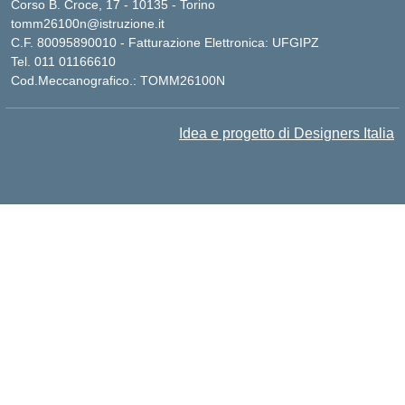
Corso B. Croce, 17 - 10135 - Torino
tomm26100n@istruzione.it
C.F. 80095890010 - Fatturazione Elettronica: UFGIPZ
Tel. 011 01166610
Cod.Meccanografico.: TOMM26100N
Idea e progetto di Designers Italia