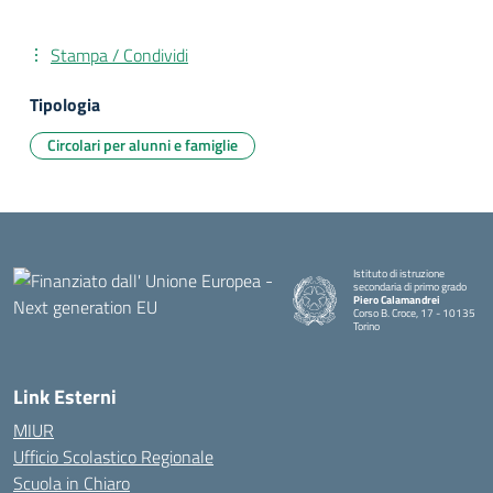
Stampa / Condividi
Tipologia
Circolari per alunni e famiglie
Istituto di istruzione
secondaria di primo grado
Piero Calamandrei
Corso B. Croce, 17 - 10135
Torino
Link Esterni
MIUR
Ufficio Scolastico Regionale
Scuola in Chiaro