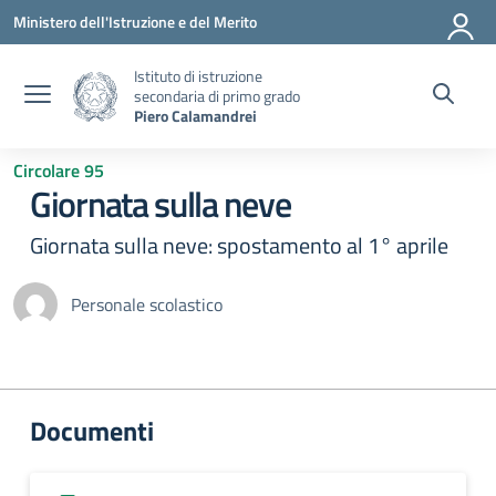
Vai ai contenuti
Vai al menu di navigazione
Vai al footer
Ministero dell'Istruzione e del Merito
Istituto di istruzione
secondaria di primo grado
Piero Calamandrei
Circolare 95
Giornata sulla neve
Giornata sulla neve: spostamento al 1° aprile
Personale scolastico
Documenti