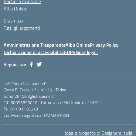
Bacheca sindacale
Albo Online
Erasmus+
Tutti gli argomenti
Amministrazione Trasparente
Albo Online
Privacy Policy
Dichiarazione di accessibilità
GDPR
Note legali
Seguici su:
IISS "Piero Calamandrei"
Corso B. Croce, 17 - 10135 - Torino
tomm26100n@istruzione.it
C.F. 80095890010 - Fatturazione Elettronica: UFGIPZ
Tel. 011 01166610
Cod.Meccanografico.: TOMM26100N
Idea e progetto di Designers Italia