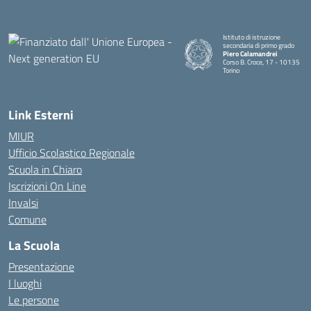
Istituto di istruzione
secondaria di primo grado
Piero Calamandrei
Corso B. Croce, 17 - 10135
Torino
Link Esterni
MIUR
Ufficio Scolastico Regionale
Scuola in Chiaro
Iscrizioni On Line
Invalsi
Comune
La Scuola
Presentazione
I luoghi
Le persone