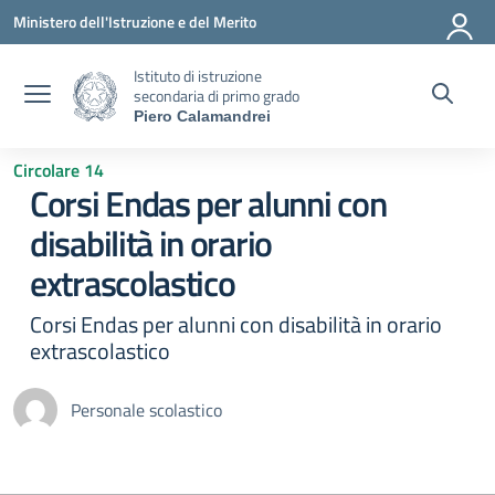
Vai ai contenuti
Vai al menu di navigazione
Vai al footer
Ministero dell'Istruzione e del Merito
Istituto di istruzione
secondaria di primo grado
Piero Calamandrei
Circolare 14
Corsi Endas per alunni con
disabilità in orario
extrascolastico
Corsi Endas per alunni con disabilità in orario
extrascolastico
Personale scolastico