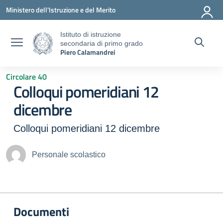
Vai ai contenuti
Vai al menu di navigazione
Vai al footer
Ministero dell'Istruzione e del Merito
Istituto di istruzione
secondaria di primo grado
Piero Calamandrei
Circolare 40
Colloqui pomeridiani 12
dicembre
Colloqui pomeridiani 12 dicembre
Personale scolastico
Documenti