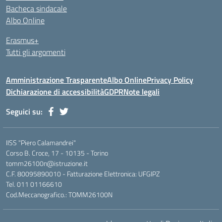
Bacheca sindacale
Albo Online
Erasmus+
Tutti gli argomenti
Amministrazione Trasparente
Albo Online
Privacy Policy
Dichiarazione di accessibilità
GDPR
Note legali
Seguici su:
IISS "Piero Calamandrei"
Corso B. Croce, 17 - 10135 - Torino
tomm26100n@istruzione.it
C.F. 80095890010 - Fatturazione Elettronica: UFGIPZ
Tel. 011 01166610
Cod.Meccanografico.: TOMM26100N