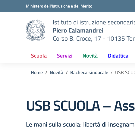
Vai ai contenuti
Vai al menu di navigazione
Vai al footer
Ministero dell'Istruzione e del Merito
Istituto di istruzione secondar
Piero Calamandrei
Corso B. Croce, 17 - 10135 Tor
Scuola
Servizi
Novità
Didattica
Home
Novità
Bacheca sindacale
USB SCUO
USB SCUOLA – Asse
Le mani sulla scuola: libertà di insegname