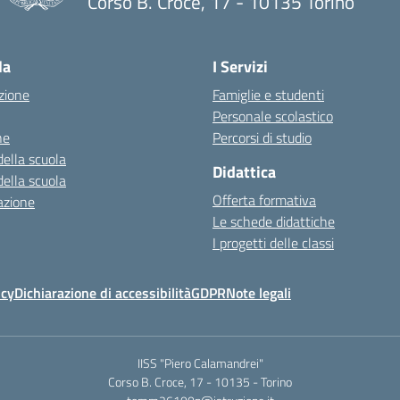
Corso B. Croce, 17 - 10135 Torino
la
I Servizi
zione
Famiglie e studenti
Personale scolastico
ne
Percorsi di studio
della scuola
Didattica
della scuola
Offerta formativa
azione
Le schede didattiche
I progetti delle classi
icy
Dichiarazione di accessibilità
GDPR
Note legali
IISS "Piero Calamandrei"
Corso B. Croce, 17 - 10135 - Torino