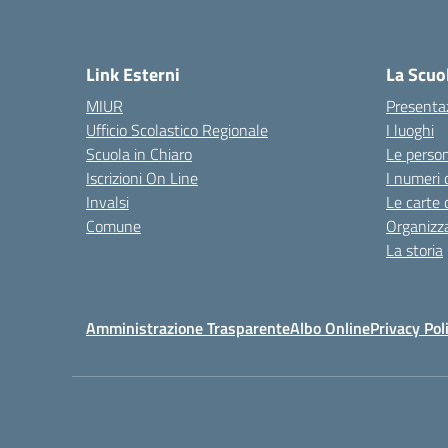
Link Esterni
La Scuo
MIUR
Presenta
Ufficio Scolastico Regionale
I luoghi
Scuola in Chiaro
Le perso
Iscrizioni On Line
I numeri 
Invalsi
Le carte 
Comune
Organizz
La storia
Amministrazione Trasparente
Albo Online
Privacy Pol