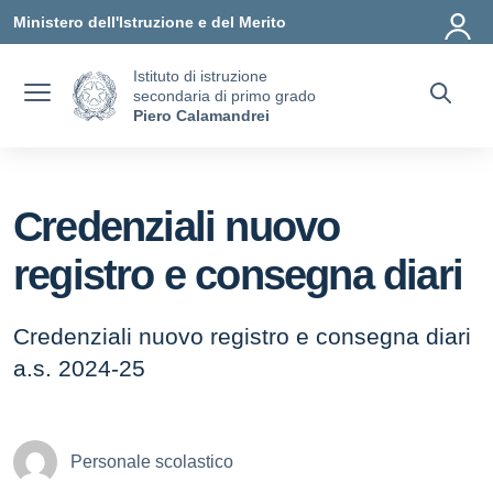
Vai ai contenuti
Vai al menu di navigazione
Vai al footer
Ministero dell'Istruzione e del Merito
Istituto di istruzione
secondaria di primo grado
Piero Calamandrei
Credenziali nuovo
registro e consegna diari
Credenziali nuovo registro e consegna diari
a.s. 2024-25
Personale scolastico