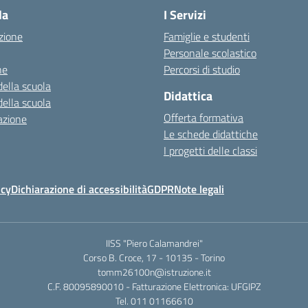
la
I Servizi
zione
Famiglie e studenti
Personale scolastico
ne
Percorsi di studio
della scuola
Didattica
della scuola
Offerta formativa
azione
Le schede didattiche
I progetti delle classi
icy
Dichiarazione di accessibilità
GDPR
Note legali
IISS "Piero Calamandrei"
Corso B. Croce, 17 - 10135 - Torino
tomm26100n@istruzione.it
C.F. 80095890010 - Fatturazione Elettronica: UFGIPZ
Tel. 011 01166610