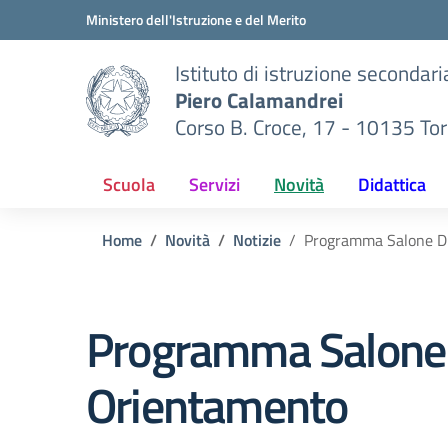
Vai ai contenuti
Vai al menu di navigazione
Vai al footer
Ministero dell'Istruzione e del Merito
Istituto di istruzione secondar
Piero Calamandrei
Corso B. Croce, 17 - 10135 Tor
Scuola
Servizi
Novità
Didattica
Home
Novità
Notizie
Programma Salone Di
Programma Salone 
Orientamento