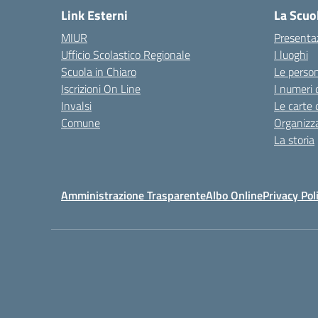
Link Esterni
La Scuo
MIUR
Presenta
Ufficio Scolastico Regionale
I luoghi
Scuola in Chiaro
Le perso
Iscrizioni On Line
I numeri 
Invalsi
Le carte 
Comune
Organizz
La storia
Amministrazione Trasparente
Albo Online
Privacy Pol